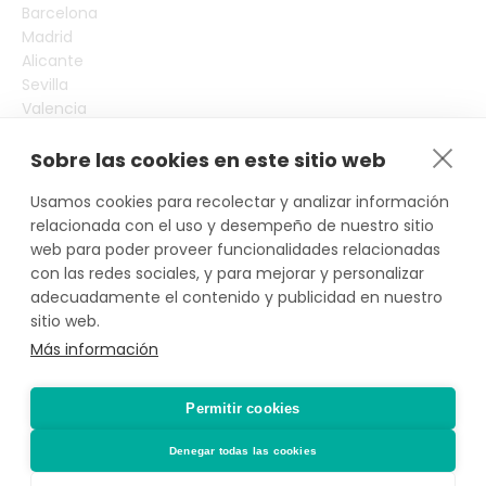
Barcelona
Madrid
Alicante
Sevilla
Valencia
Tarragona
Girona
Sobre las cookies en este sitio web
Toledo
Usamos cookies para recolectar y analizar información
Más ciudades
relacionada con el uso y desempeño de nuestro sitio
*Actividad, con seguro voluntario de
web para poder proveer funcionalidades relacionadas
con las redes sociales, y para mejorar y personalizar
responsabilidad civil del propietario, contratado
adecuadamente el contenido y publicidad en nuestro
por PLACE4PLAN, S.L. con AXA SEGUROS GENERALES,
sitio web.
S.A. de Seguros y Reaseguros, siempre que conste
Más información
notificada la reserva con mínimo 2 horas de
antelación.
Permitir cookies
Denegar todas las cookies