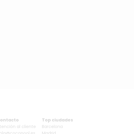
ontacto
Top ciudades
tención al cliente
Barcelona
ola@cocopool.es
Madrid