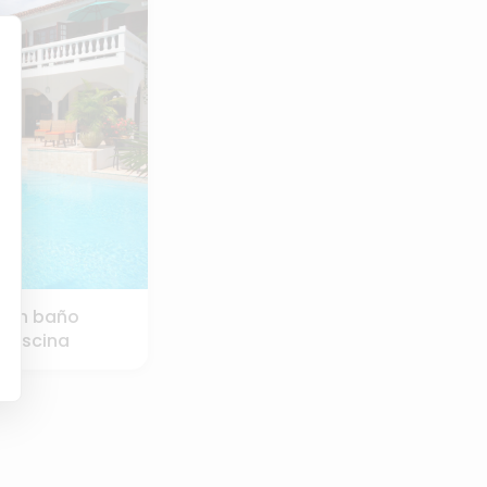
r un baño
u piscina