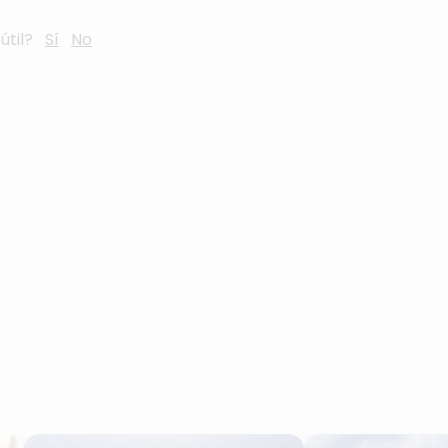
útil?
Sí
No