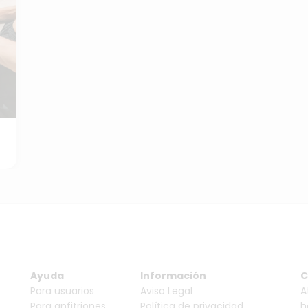
Ayuda
Información
C
Para usuarios
Aviso Legal
A
Para anfitriones
Política de privacidad
h