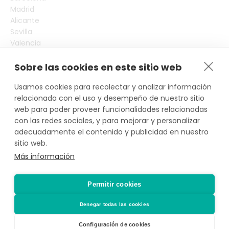
Madrid
Alicante
Sevilla
Valencia
Tarragona
Girona
Sobre las cookies en este sitio web
Toledo
Usamos cookies para recolectar y analizar información
Más ciudades
relacionada con el uso y desempeño de nuestro sitio
*Actividad, con seguro voluntario de
web para poder proveer funcionalidades relacionadas
con las redes sociales, y para mejorar y personalizar
responsabilidad civil del propietario, contratado
adecuadamente el contenido y publicidad en nuestro
por PLACE4PLAN, S.L. con AXA SEGUROS GENERALES,
sitio web.
S.A. de Seguros y Reaseguros, siempre que conste
Más información
notificada la reserva con mínimo 2 horas de
antelación.
Permitir cookies
Denegar todas las cookies
Configuración de cookies